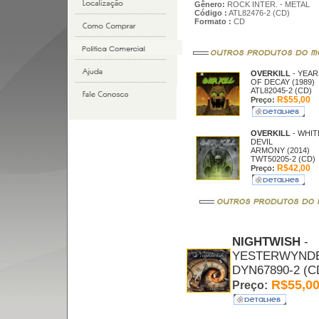
Gênero:
ROCK INTER. - METAL
Código :
ATL82476-2 (CD)
Formato :
CD
OVERKILL
- YEAR
OF DECAY (1989)
ATL82045-2 (CD)
R$55,00
Preço:
OVERKILL
- WHIT
DEVIL
ARMONY (2014)
TWT50205-2 (CD)
R$42,00
Preço:
NIGHTWISH
-
YESTERWYNDE 
DYN67890-2 (C
R$55,0
Preço: