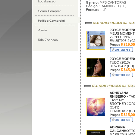
Gênero:
MPB CANTORAS
Código :
RAA00053-1 (LP)
Formato :
LP
JOYCE MORE
MEUS MOMENT
2 (CPLC 1997)
EMI857996-2 (C
R$19,00
Preço:
JOYCE MORE
TUDO (2013)
BF57154-2 (CD)
R$45,00
Preço:
ADHRYANA
RHIBEIRO
- TAK
EASY MY
BROTHER JOR
(2013)
TTR68118-2 (CD
R$15,00
Preço:
ADRIANA
CALCANHOTT
MARGEM FINDA