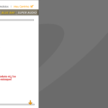
)
roduto nï¿½o
 estoque!