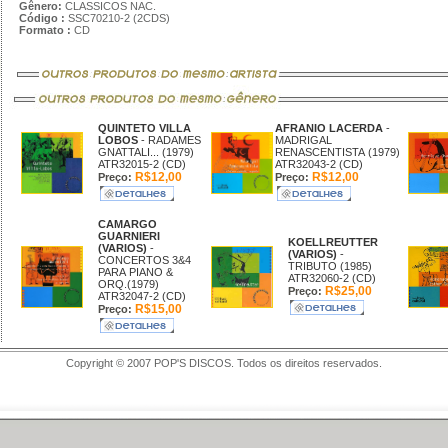
Gênero:
CLASSICOS NAC.
Código :
SSC70210-2 (2CDS)
Formato :
CD
QUINTETO VILLA
AFRANIO LACERDA
-
LOBOS
- RADAMES
MADRIGAL
GNATTALI... (1979)
RENASCENTISTA (1979)
ATR32015-2 (CD)
ATR32043-2 (CD)
R$12,00
R$12,00
Preço:
Preço:
CAMARGO
GUARNIERI
KOELLREUTTER
(VARIOS)
-
(VARIOS)
-
CONCERTOS 3&4
TRIBUTO (1985)
PARA PIANO &
ATR32060-2 (CD)
ORQ.(1979)
R$25,00
Preço:
ATR32047-2 (CD)
R$15,00
Preço:
Copyright © 2007 POP'S DISCOS. Todos os direitos reservados.