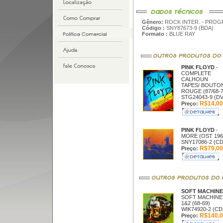
Gênero:
ROCK INTER. - PROG
Código :
SNY87673-9 (BDA)
Formato :
BLUE RAY
PINK FLOYD
-
COMPLETE
CALHOUN
TAPES/ BOUTO
ROUGE (87/68-7
STG24043-9 (D
R$14,00
Preço:
PINK FLOYD
-
MORE (OST 196
SNY17086-2 (CD
R$79,00
Preço:
SOFT MACHIN
SOFT MACHINE
1&2 (68-69)
WIK74920-2 (CD
R$140,0
Preço: