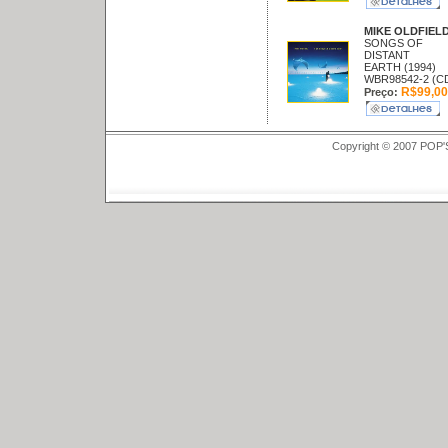
MIKE OLDFIEL
SONGS OF
DISTANT
EARTH (1994)
WBR98542-2 (C
R$99,00
Preço:
Copyright © 2007 POP'S