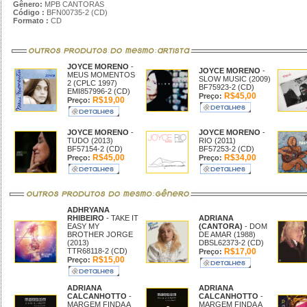
Gênero:
MPB CANTORAS
Código :
BFN00735-2 (CD)
Formato :
CD
JOYCE MORENO
-
JOYCE MORENO
-
MEUS MOMENTOS
SLOW MUSIC (2009)
2 (CPLC 1997)
BF75923-2 (CD)
EMI857996-2 (CD)
R$45,00
Preço:
R$19,00
Preço:
JOYCE MORENO
-
JOYCE MORENO
-
TUDO (2013)
RIO (2011)
BF57154-2 (CD)
BF57253-2 (CD)
R$45,00
R$34,00
Preço:
Preço:
ADHRYANA
RHIBEIRO
- TAKE IT
ADRIANA
EASY MY
(CANTORA)
- DOM
BROTHER JORGE
DE AMAR (1988)
(2013)
DBSL62373-2 (CD)
TTR68118-2 (CD)
R$17,00
Preço:
R$15,00
Preço:
ADRIANA
ADRIANA
CALCANHOTTO
-
CALCANHOTTO
-
MARGEM FINDA A
MARGEM FINDA A