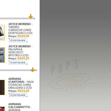
JOYCE MORENO
-
TARDES
CARIOCAS (1983)
DCBT62194-2 (CD)
R$29,00
Preço:
JOYCE MORENO
-
PALAVRA &
SOM (2017)
BF57363-2 (CD)
R$45,00
Preço:
ADRIANA
(CANTORA)
- HAJA
CORACAO (1990)
DBSL62392-2 (CD)
R$19,00
Preço:
ADRIANA
CALCANHOTTO
-
ADRIANA