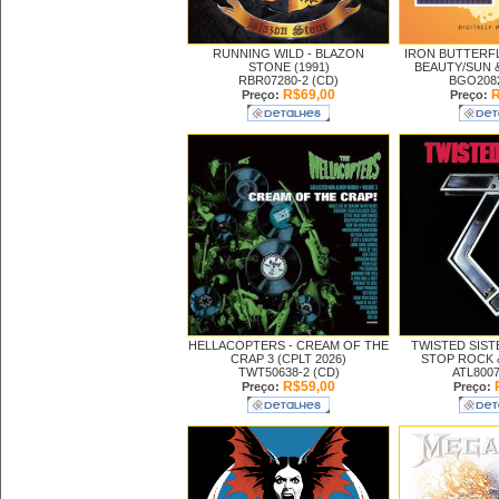
RUNNING WILD -
BLAZON
IRON BUTTERFL
STONE (1991)
BEAUTY/SUN &
RBR07280-2 (CD)
BGO2082
R$69,00
R
Preço:
Preço:
HELLACOPTERS -
CREAM OF THE
TWISTED SIST
CRAP 3 (CPLT 2026)
STOP ROCK &
TWT50638-2 (CD)
ATL8007
R$59,00
Preço:
Preço: