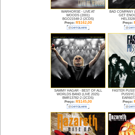
WARHORSE -
LIVE AT
BAD COMPANY (
WOODS (2001)
GET ENOU
BGO21548-2 (2CDS)
HEL3328
R$162,00
Preço:
Preço:
SAMMY HAGAR -
BEST OF ALL
FASTER PUSS
WORLDS BAND (LIVE 2025)
PUSSYCA
BMR13782-2 (2CDS)
EAR6073
R$145,00
Preço:
Preço: