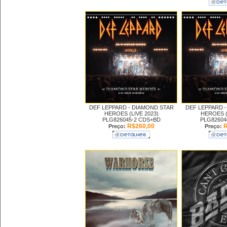
DEF LEPPARD -
DIAMOND STAR
DEF LEPPARD 
HEROES (LIVE 2023)
HEROES (
PLG826045-2 CDS+BD
PLG82604
R$260,00
R
Preço:
Preço: