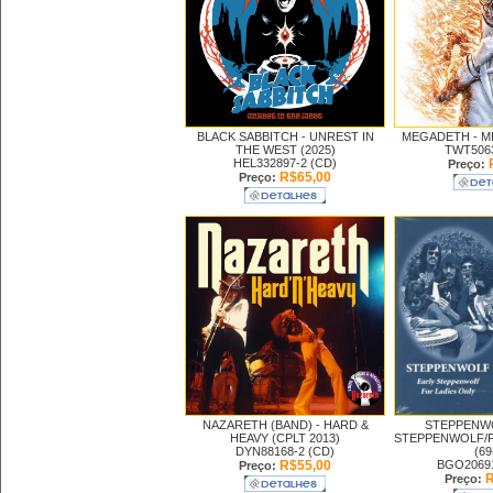
BLACK SABBITCH -
UNREST IN
MEGADETH -
M
THE WEST (2025)
TWT5063
HEL332897-2 (CD)
Preço:
R$65,00
Preço:
NAZARETH (BAND) -
HARD &
STEPPENW
HEAVY (CPLT 2013)
STEPPENWOLF/F
DYN88168-2 (CD)
(69
R$55,00
BGO20691
Preço:
R
Preço: