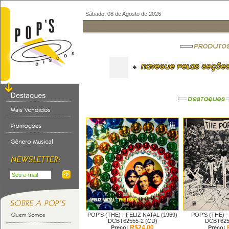
Sábado, 08 de Agosto de 2026
POP'S (THE) -
FELIZ NATAL (1969)
POP'S (THE) 
DCBT62555-2 (CD)
DCBT625
R$24,00
Preço:
Preço: