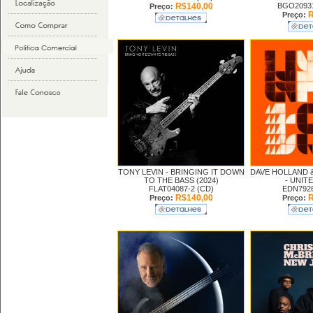
R$140,00
BGO20931
Preço:
R
Preço:
TONY LEVIN -
BRINGING IT DOWN
DAVE HOLLAND 
TO THE BASS (2024)
-
UNITE
FLAT04087-2 (CD)
EDN7926
R$140,00
R
Preço:
Preço: