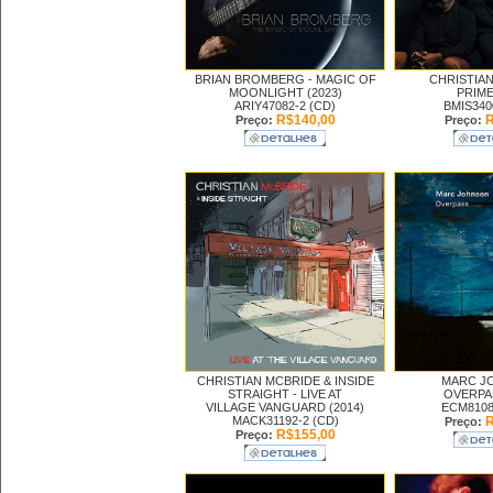
BRIAN BROMBERG -
MAGIC OF
CHRISTIAN
MOONLIGHT (2023)
PRIME
ARIY47082-2 (CD)
BMIS340
R$140,00
R
Preço:
Preço:
CHRISTIAN MCBRIDE & INSIDE
MARC J
STRAIGHT -
LIVE AT
OVERPAS
VILLAGE VANGUARD (2014)
ECM8108
MACK31192-2 (CD)
R
Preço:
R$155,00
Preço: