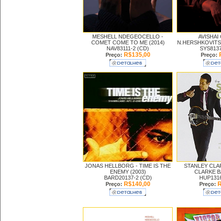
MESHELL NDEGEOCELLO -
AVISHAI
COMET COME TO ME (2014)
N.HERSHKOVITS
NAV83111-2 (CD)
SYS8137
R$135,00
Preço:
Preço:
JONAS HELLBORG -
TIME IS THE
STANLEY CLA
ENEMY (2003)
CLARKE B
BARD20137-2 (CD)
HUP1316
R$140,00
R
Preço:
Preço: