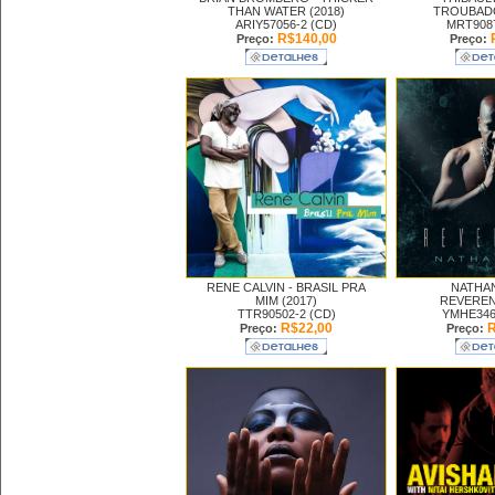
THAN WATER (2018)
TROUBADO
ARIY57056-2 (CD)
MRT9087
R$140,00
Preço:
Preço:
RENE CALVIN -
BRASIL PRA
NATHAN
MIM (2017)
REVEREN
TTR90502-2 (CD)
YMHE346
R$22,00
R
Preço:
Preço: