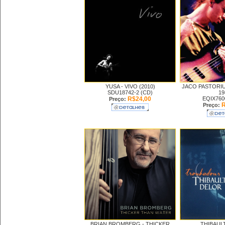
YUSA -
VIVO (2010)
JACO PASTORIU
SDU18742-2 (CD)
19
R$24,00
EQIX760
Preço:
R
Preço:
BRIAN BROMBERG -
THICKER
THIBAUL