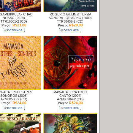
GAMBIKKULA -
CHAO
ROGERIO GULIN & TERRA
NOSSO (2014)
SONORA -
ORVALHO (2009)
TTR16001-2 (CD)
TTR58452-2 (CD)
R$21,00
R$20,00
Preço:
Preço:
WACA -
RUPESTRES
MAWACA -
PRA TODO
SONOROS (2008)
CANTO (2004)
AZM80588-2 (CD)
AZM80284-2 (CD)
R$24,00
R$24,00
Preço:
Preço: