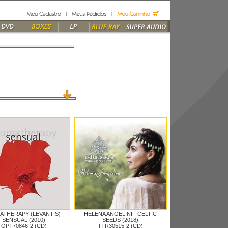
THERAPY (LEVANTIS) -
HELENA ANGELINI -
CELTIC
SENSUAL (2010)
SEEDS (2018)
OPT70846-2 (CD)
TTR30515-2 (CD)