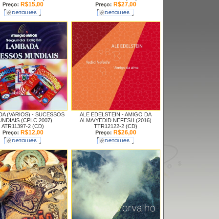
R$15,00
R$27,00
Preço:
Preço:
A (VARIOS) -
SUCESSOS
ALE EDELSTEIN -
AMIGO DA
NDIAIS (CPLC 2007)
ALMA/YEDID NEFESH (2016)
ATR11397-2 (CD)
TTR12122-2 (CD)
R$12,00
R$26,00
Preço:
Preço: