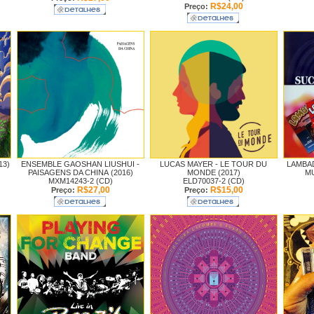
R$24,00
Preço:
13)
ENSEMBLE GAOSHAN LIUSHUI -
LUCAS MAYER -
LE TOUR DU
LAMBAD
PAISAGENS DA CHINA (2016)
MONDE (2017)
MU
MXM14243-2 (CD)
ELD70037-2 (CD)
R$27,00
R$15,00
Preço:
Preço: