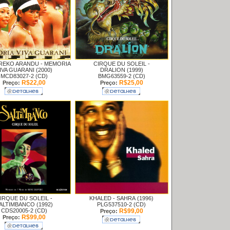
REKO ARANDU -
MEMORIA
CIRQUE DU SOLEIL -
IVA GUARANI (2000)
DRALION (1999)
MCD83027-2 (CD)
BMG63559-2 (CD)
R$22,00
R$25,00
Preço:
Preço:
IRQUE DU SOLEIL -
KHALED -
SAHRA (1996)
ALTIMBANCO (1992)
PLG537510-2 (CD)
CDS20005-2 (CD)
R$99,00
Preço:
R$99,00
Preço: