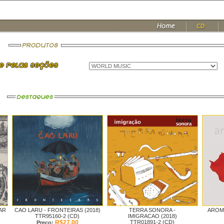
AR
CAO LARU -
FRONTEIRAS (2018)
TERRA SONORA -
AROMA
TTR95160-2 (CD)
IMIGRACAO (2018)
R$27,00
TTR01891-2 (CD)
Preço: