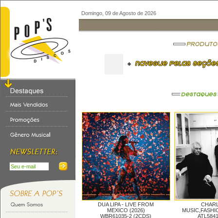
Domingo, 09 de Agosto de 2026
DUA LIPA -
LIVE FROM
CHARL
MEXICO (2026)
MUSIC,FASHIO
WBR61035-2 (2CDS)
ATL5841