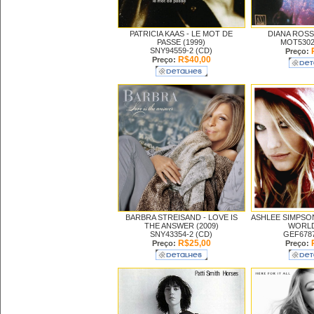
PATRICIA KAAS -
LE MOT DE
DIANA ROSS
PASSE (1999)
MOT5302
SNY94559-2 (CD)
Preço:
R$40,00
Preço:
BARBRA STREISAND -
LOVE IS
ASHLEE SIMPSO
THE ANSWER (2009)
WORLD
SNY43354-2 (CD)
GEF6787
R$25,00
Preço:
Preço: