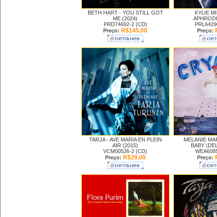
BETH HART -
YOU STILL GOT
KYLIE M
ME (2024)
APHRODI
PRD74692-2 (CD)
PRL6429
R$145,00
Preço:
Preço:
TARJA -
AVE MARIA EN PLEIN
MELANIE MA
AIR (2015)
BABY (DE
VCM00526-2 (CD)
WEA6085
R$29,00
Preço:
Preço: