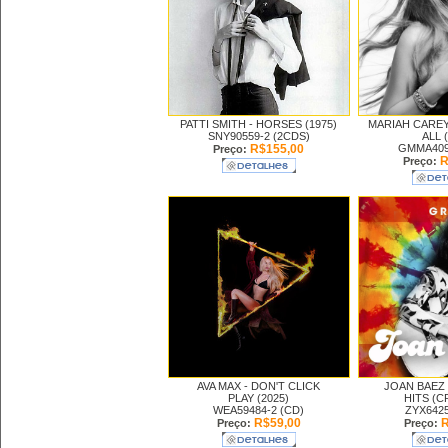
PATTI SMITH -
HORSES (1975)
MARIAH CAREY
SNY90559-2 (2CDS)
ALL 
R$155,00
GMMA409
Preço:
R
Preço:
AVA MAX -
DON'T CLICK
JOAN BAEZ
PLAY (2025)
HITS (C
WEA59484-2 (CD)
ZYX6425
R$59,00
R
Preço:
Preço: