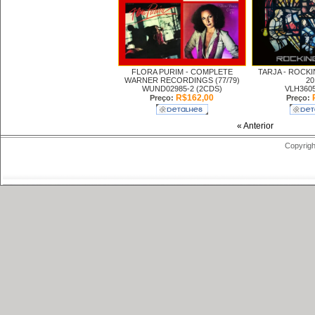
FLORA PURIM -
COMPLETE
TARJA -
ROCKI
WARNER RECORDINGS (77/79)
20
WUND02985-2 (2CDS)
VLH3605
R$162,00
Preço:
Preço:
« Anterior
Copyrigh