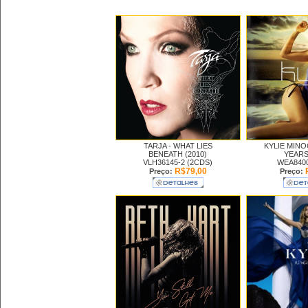
TARJA -
WHAT LIES
KYLIE MIN
BENEATH (2010)
YEARS
VLH36145-2 (2CDS)
WEA8400
R$79,00
Preço:
Preço: