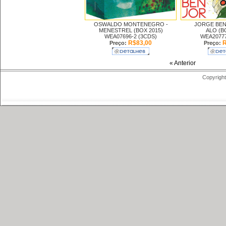
OSWALDO MONTENEGRO -
JORGE BEN 
MENESTREL (BOX 2015)
ALO (B
WEA07696-2 (3CDS)
WEA20777
R$83,00
R
Preço:
Preço:
« Anterior
Copyright