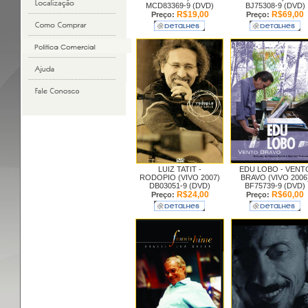
MCD83369-9 (DVD)
BJ75308-9 (DVD)
R$19,00
R$69,00
Preço:
Preço:
LUIZ TATIT -
EDU LOBO -
VENT
RODOPIO (VIVO 2007)
BRAVO (VIVO 2006
DB03051-9 (DVD)
BF75739-9 (DVD)
R$24,00
R$60,00
Preço:
Preço: