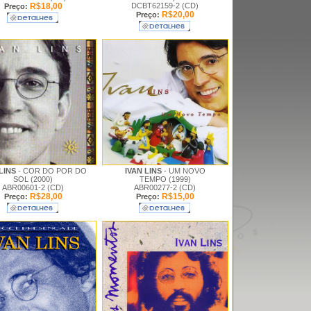
R$18,00
DCBT62159-2 (CD)
Preço:
R$20,00
Preço:
 LINS
- COR DO POR DO
IVAN LINS
- UM NOVO
SOL (2000)
TEMPO (1999)
ABR00601-2 (CD)
ABR00277-2 (CD)
R$28,00
R$15,00
Preço:
Preço: