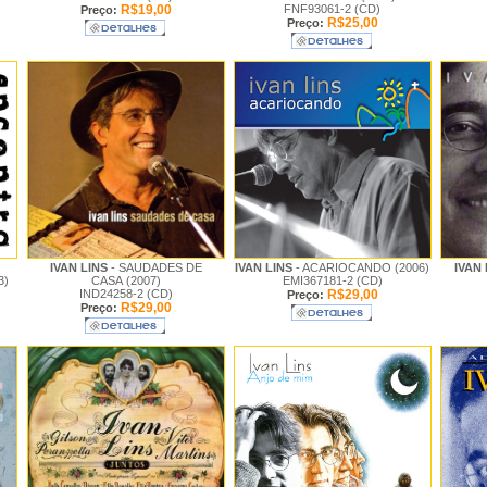
R$19,00
FNF93061-2 (CD)
Preço:
R$25,00
Preço:
IVAN LINS
- SAUDADES DE
IVAN LINS
- ACARIOCANDO (2006)
IVAN
3)
CASA (2007)
EMI367181-2 (CD)
IND24258-2 (CD)
R$29,00
Preço:
R$29,00
Preço: