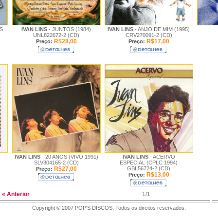
S
IVAN LINS
- JUNTOS (1984)
IVAN LINS
- ANJO DE MIM (1995)
UNL822672-2 (CD)
CRV270091-2 (CD)
R$28,00
R$17,00
Preço:
Preço:
IVAN LINS
- 20 ANOS (VIVO 1991)
IVAN LINS
- ACERVO
SLV304165-2 (CD)
ESPECIAL (CPLC 1994)
R$27,00
GBL56724-2 (CD)
Preço:
R$13,00
Preço:
« Anterior
1/1
Copyright © 2007 POP'S DISCOS. Todos os direitos reservados.