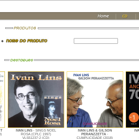
RT
IVAN LINS
- SINGS NOEL
IVAN LINS & GILSON
IV
)
ROSA (CPLC 1997)
PERANZZETTA
-
VLS51237-2 (CD)
CUMPLICIDADE (2018)