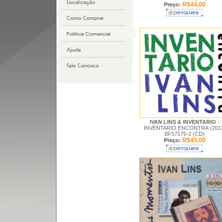
R$44,00
Preço:
IVAN LINS & INVENTARIO
-
INVENTARIO ENCONTRA (201
BF57175-2 (CD)
R$45,00
Preço: