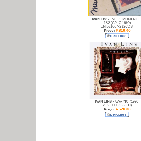
IVAN LINS
- MEUS MOMENTO
1&2 (CPLC 1999)
EMI521067-2 (2CDS)
R$19,00
Preço:
IVAN LINS
- AWA YIO (1990)
VLS100003-2 (CD)
R$28,00
Preço: