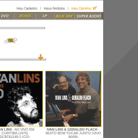
AN LINS
- AO VIVO EM
IVAN LINS & GERALDO FLACH
-
CURITIBA (1975)
MUITO BOM TOCAR JUNTO (VIVO
DCBT62145-2 (CD)
90/09)