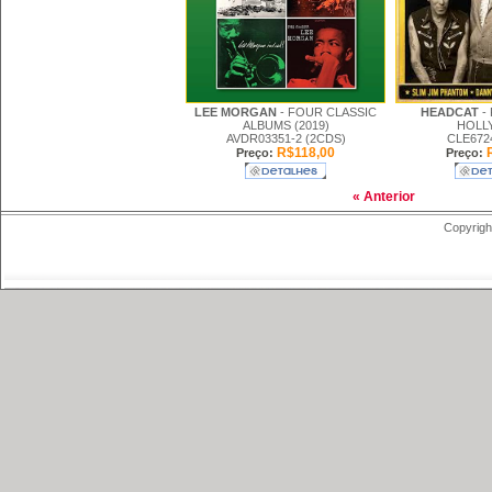
LEE MORGAN
- FOUR CLASSIC
HEADCAT
-
ALBUMS (2019)
HOLLY
AVDR03351-2 (2CDS)
CLE672
R$118,00
R
Preço:
Preço:
« Anterior
Copyrigh