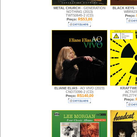
METAL CHURCH
- GENERATION
BLACK KEYS
-
NOTHING (2013)
WBR8235
TWT50645-2 (CD)
Preço:
R$53,00
Preço:
ELIANE ELIAS
- AO VIVO (2023)
KRAFTW
CND73396-2 (CD)
ACTIVI
R$140,00
PRL2774
Preço:
R
Preço: