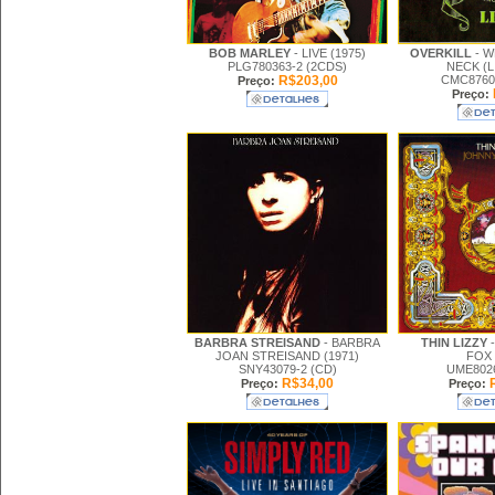
BOB MARLEY
- LIVE (1975)
OVERKILL
- 
PLG780363-2 (2CDS)
NECK (L
R$203,00
CMC87603
Preço:
Preço:
BARBRA STREISAND
- BARBRA
THIN LIZZY
JOAN STREISAND (1971)
FOX 
SNY43079-2 (CD)
UME8026
R$34,00
R
Preço:
Preço: