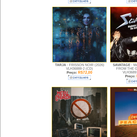
TARJA
- FRISSON NOIR (2026)
SAVATAGE
- 
VLH36888-2 (CD)
FROM THE G
R$72,00
VLH3689
Preço:
Preço: