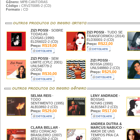
Gênero:
MPB CANTORAS
Código :
CRV270085-2 (CD)
Formato :
CD
ZIZI POSSI
- SOBRE
ZIZI POSSI
- TUDO SE
TODAS AS
TRANSFORMOU (2014)
COISAS (1990)
ELD30001-2 (CD)
ELD56022-2 (CD)
R$22,00
Preço:
R$19,00
Preço:
ZIZI POSSI
- SEM
ZIZI POSSI
-
LIMITE (CPLC 2001)
BOSSA (2001)
UNL548779-2
UNL548860-2 (CD)
(2CDS)
R$25,00
Preço:
R$30,00
Preço:
SELMA REIS
-
LENY ANDRADE
-
TODO
BOSSAS
SENTIMENTO (1995)
NOVAS (1998)
ALB10892-2 (CD)
ALB15847-2 (CD)
R$29,00
R$17,00
Preço:
Preço:
ANDREA DUTRA &
CLARA BELLAR
-
MARCUS NABUCO
-
MEU CORACAO
AMOR DE UNS
BRASILEIRO (2007)
TEMPOS PRA CA
ATR31259-2 (CD)
(2007)