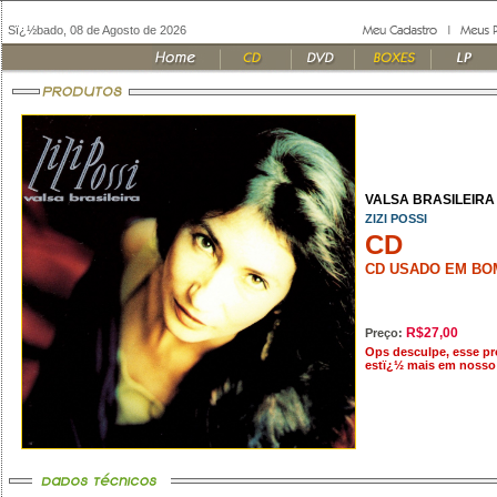
Sï¿½bado, 08 de Agosto de 2026
VALSA BRASILEIRA 
ZIZI POSSI
CD
CD USADO EM BO
R$27,00
Preço:
Ops desculpe, esse p
estï¿½ mais em nosso