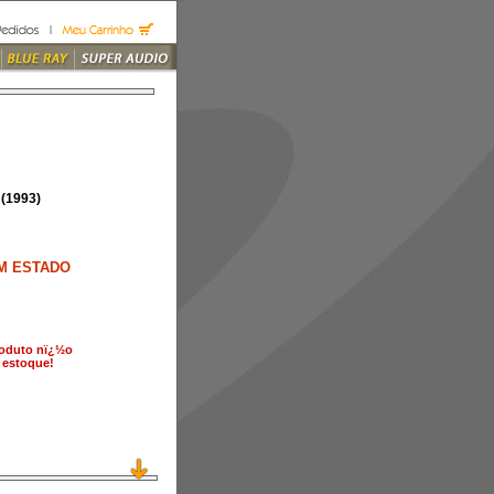
(1993)
M ESTADO
roduto nï¿½o
 estoque!