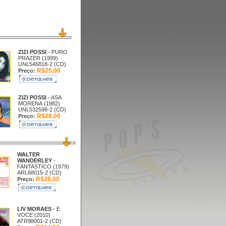
ZIZI POSSI
- PURO
PRAZER (1999)
UNL546818-2 (CD)
R$25,00
Preço:
ZIZI POSSI
- ASA
MORENA (1982)
UNL532598-2 (CD)
R$28,00
Preço:
WALTER
WANDERLEY
-
FANTASTICO (1979)
ARL68015-2 (CD)
R$28,00
Preço:
LIV MORAES
- E
VOCE (2010)
ATR98001-2 (CD)