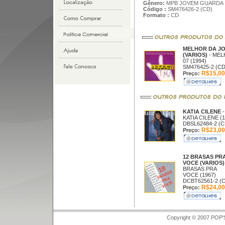
Gênero:
MPB JOVEM GUARDA
Código :
SM476426-2 (CD)
Formato :
CD
MELHOR DA J
(VARIOS)
- MEL
07 (1994)
SM476425-2 (CD
R$15,00
Preço:
KATIA CILENE
-
KATIA CILENE (1
DBSL62484-2 (C
R$23,00
Preço:
12 BRASAS PR
VOCE (VARIOS)
BRASAS PRA
VOCE (1967)
DCBT62561-2 (
R$24,00
Preço:
Copyright © 2007 POP'S