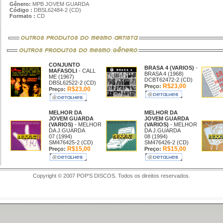
Gênero:
MPB JOVEM GUARDA
Código :
DBSL62484-2 (CD)
Formato :
CD
CONJUNTO
BRASA 4 (VARIOS)
-
MAFASOLI
- CALL
BRASA 4 (1968)
ME (1967)
DCBT62472-2 (CD)
DBSL62522-2 (CD)
R$23,00
Preço:
R$23,00
Preço:
MELHOR DA
MELHOR DA
JOVEM GUARDA
JOVEM GUARDA
(VARIOS)
- MELHOR
(VARIOS)
- MELHOR
DA J.GUARDA
DA J.GUARDA
07 (1994)
08 (1994)
SM476425-2 (CD)
SM476426-2 (CD)
R$15,00
R$15,00
Preço:
Preço:
Copyright © 2007 POP'S DISCOS. Todos os direitos reservados.