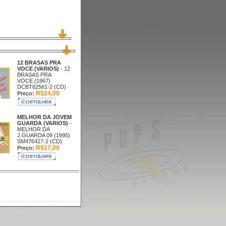
12 BRASAS PRA
VOCE (VARIOS)
- 12
BRASAS PRA
VOCE (1967)
DCBT62561-2 (CD)
R$24,00
Preço:
MELHOR DA JOVEM
GUARDA (VARIOS)
-
MELHOR DA
J.GUARDA 09 (1995)
SM476427-2 (CD)
R$17,00
Preço: