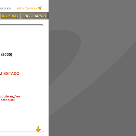
(2000)
M ESTADO
roduto nï¿½o
 estoque!