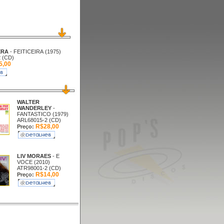
ERA
- FEITICEIRA (1975)
 (CD)
5,00
WALTER
WANDERLEY
-
FANTASTICO (1979)
ARL68015-2 (CD)
R$28,00
Preço:
LIV MORAES
- E
VOCE (2010)
ATR98001-2 (CD)
R$14,00
Preço: