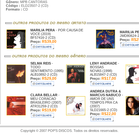
Gênero:
MPB CANTORAS
Código :
ELD23507-2 (CD)
Formato :
CD
MARILIA PERA
- POR CAUSA DE
MARILIA P
VOCE (2019)
JMD80624-2
BF57416-2 (CD)
R$2
Preço:
R$39,00
Preço:
SELMA REIS
-
LENY ANDRADE
-
TODO
BOSSAS
SENTIMENTO (1995)
NOVAS (1998)
ALB10892-2 (CD)
ALB15847-2 (CD)
R$29,00
R$17,00
Preço:
Preço:
ANDREA DUTRA &
CLARA BELLAR
-
MARCUS NABUCO
-
MEU CORACAO
AMOR DE UNS
BRASILEIRO (2007)
TEMPOS PRA CA
ATR31259-2 (CD)
(2007)
R$19,00
SLD21665-2 (CD)
Preço:
R$22,00
Preço:
Copyright © 2007 POP'S DISCOS. Todos os direitos reservados.