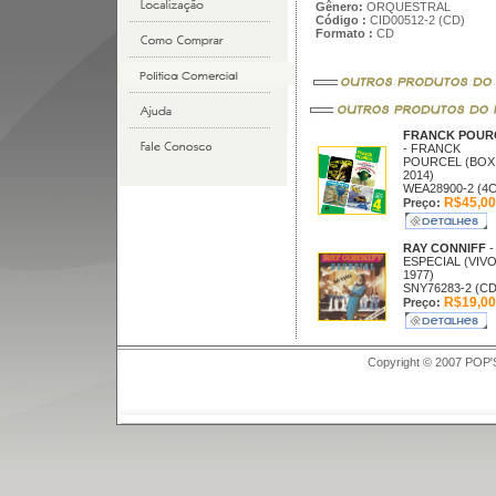
Gênero:
ORQUESTRAL
Código :
CID00512-2 (CD)
Formato :
CD
FRANCK POUR
- FRANCK
POURCEL (BOX
2014)
WEA28900-2 (4
R$45,00
Preço:
RAY CONNIFF
-
ESPECIAL (VIV
1977)
SNY76283-2 (CD
R$19,00
Preço:
Copyright © 2007 POP'S