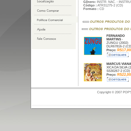
Gênero:
INSTR. NAC. - INSTR
Código :
ATR31275-2 (CD)
Formato :
CD
FERNANDO
MARTINS
-
ZUNGU (2002)
DLR67816-2 (CD
R$17,00
Preço:
MARCUS VIAN
XICA DA SILVA (
SS30267-2 (CD)
R$22,00
Preço:
Copyright © 2007 POP'S