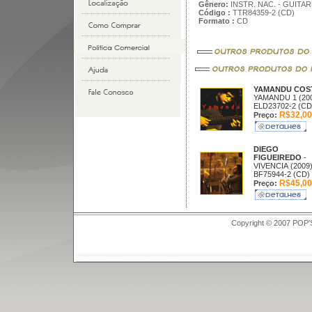
Gênero:
INSTR. NAC. - GUITAR
Código :
TTR84359-2 (CD)
Formato :
CD
YAMANDU COS
YAMANDU 1 (20
ELD23702-2 (CD
R$32,00
Preço:
DIEGO
FIGUEIREDO
-
VIVENCIA (2009
BF75944-2 (CD)
R$45,00
Preço:
Copyright © 2007 POP'S