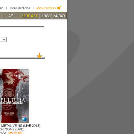
-
METAL VEINS (LIVE 2013)
G07084-9 (DVD)
R$15,00
reço: