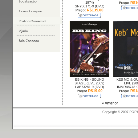
1974)
R$1
Preço:
SNY06171-9 (DVD)
R$135,00
Preço:
BB KING -
SOUND
KEB MO & GU
STAGE (LIVE 2009)
LIVE (20
LAB73281-9 (DVD)
IMMR48748-9
R$19,00
R$1
Preço:
Preço:
« Anterior
Copyright © 2007 POP'S