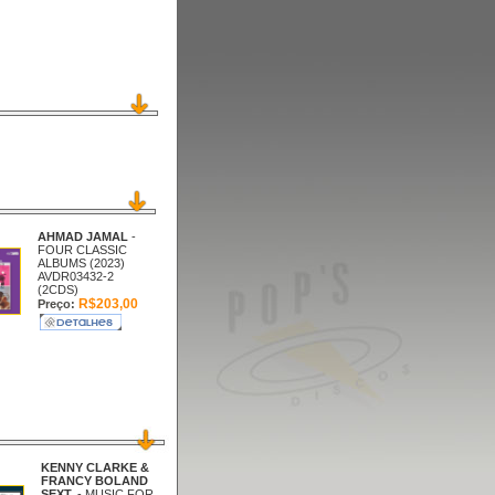
AHMAD JAMAL
-
FOUR CLASSIC
ALBUMS (2023)
AVDR03432-2
(2CDS)
R$203,00
Preço:
KENNY CLARKE &
FRANCY BOLAND
SEXT.
- MUSIC FOR