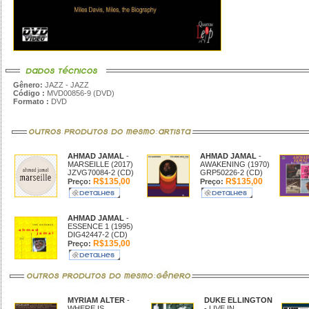
Gênero:
JAZZ - JAZZ
Código :
MVD00856-9 (DVD)
Formato :
DVD
AHMAD JAMAL
-
AHMAD JAMAL
-
MARSEILLE (2017)
AWAKENING (1970)
JZVG70084-2 (CD)
GRP50226-2 (CD)
R$135,00
R$135,00
Preço:
Preço:
AHMAD JAMAL
-
ESSENCE 1 (1995)
DIG42447-2 (CD)
R$135,00
Preço:
MYRIAM ALTER
-
DUKE ELLINGTON
WHERE IS
- LIVE IN