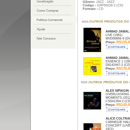
Gênero:
JAZZ - JAZZ
Código :
GRP50226-2 (CD)
Formato :
CD
AHMAD JAMA
LIVE (1981)
MVD00856-9 (D
R$155,0
Preço:
AHMAD JAMA
ESSENCE 1 (199
DIG42447-2 (CD
R$135,0
Preço:
ALEX SIPIAGIN
OVERLOOKING
MOMENTS (2012
CSS41354-2 (CD
R$145,0
Preço:
ALICE COLTR
CARNEGIE HAL
CONCERT (LIV
1971)